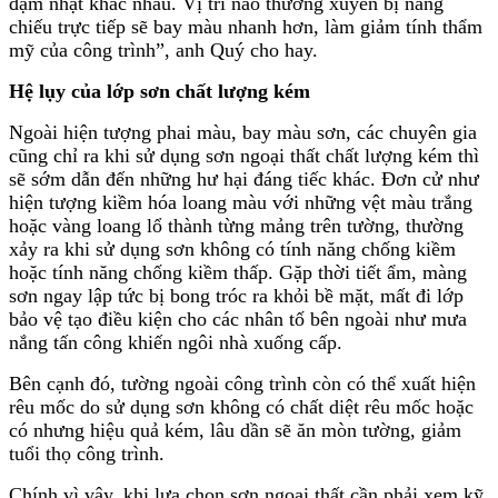
đậm nhạt khác nhau. Vị trí nào thường xuyên bị nắng
chiếu trực tiếp sẽ bay màu nhanh hơn, làm giảm tính thẩm
mỹ của công trình”, anh Quý cho hay.
Hệ lụy của lớp sơn chất lượng kém
Ngoài hiện tượng phai màu, bay màu sơn, các chuyên gia
cũng chỉ ra khi sử dụng sơn ngoại thất chất lượng kém thì
sẽ sớm dẫn đến những hư hại đáng tiếc khác. Đơn cử như
hiện tượng kiềm hóa loang màu với những vệt màu trắng
hoặc vàng loang lổ thành từng mảng trên tường, thường
xảy ra khi sử dụng sơn không có tính năng chống kiềm
hoặc tính năng chống kiềm thấp. Gặp thời tiết ẩm, màng
sơn ngay lập tức bị bong tróc ra khỏi bề mặt, mất đi lớp
bảo vệ tạo điều kiện cho các nhân tố bên ngoài như mưa
nắng tấn công khiến ngôi nhà xuống cấp.
Bên cạnh đó, tường ngoài công trình còn có thể xuất hiện
rêu mốc do sử dụng sơn không có chất diệt rêu mốc hoặc
có nhưng hiệu quả kém, lâu dần sẽ ăn mòn tường, giảm
tuổi thọ công trình.
Chính vì vậy, khi lựa chọn sơn ngoại thất cần phải xem kỹ