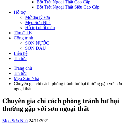
Bột Trét Ngoại Thất Cao Cấp
Bột Trét Ngoại Thất Siêu Cao Cấp
Hỗ trợ
Mở đại lý sơn
Mẹo Sơn Nhà
Hỗ trợ phối màu
Tìm đại lý
Công trình
SƠN NƯỚC
SƠN DẦU
Liên hệ
Tin tức
Trang chủ
Tin tức
Mẹo Sơn Nhà
Chuyên gia chỉ cách phòng tránh hư hại thường gặp với sơn
ngoại thất
Chuyên gia chỉ cách phòng tránh hư hại
thường gặp với sơn ngoại thất
Mẹo Sơn Nhà
24/11/2021