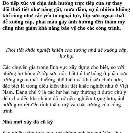
Do tiếp xúc và chịu ảnh hưởng trực tiếp của sự thay
đổi thời tiết như nắng gắt, mưa dầm, sự ô nhiễm không
khí cũng như các yếu tố ngoại lực, lớp sơn ngoại thất
dễ xuống cấp, phai màu gây ảnh hưởng đến thẩm mỹ
cũng như giảm khả năng bảo vệ cho các công trình.
Thời tiết khắc nghiệt khiến cho tường nhà dễ xuống cấp,
hư hại
Các chuyên gia trong lĩnh vực xây dựng cho biết, so với
những hư hỏng ở lớp sơn nội thất thì hư hỏng ở phần sơn
tường ngoại thất thường phổ biến và khó sửa chữa hơn,
đặc biệt là trong điều kiện thời tiết khắc nghiệt như ở Việt
Nam. Đáng chú ý là các hư hại này thường ít được chú ý
đến cho đến khi chúng đã trở nên nghiêm trọng hơn, ảnh
hưởng rõ rệt đến tính thẩm mỹ và chất lượng của công
trình.
Nhà mới xây đã cũ kỹ
Sau nhiều năm tích cóp, vợ chồng anh Hoàng Văn Duy