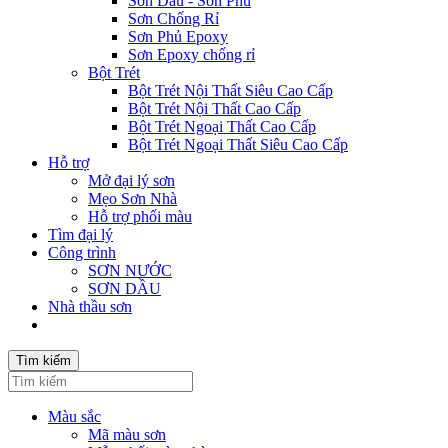
Sơn Dầu - Sơn Phủ
Sơn Chống Rỉ
Sơn Phủ Epoxy
Sơn Epoxy chống rỉ
Bột Trét
Bột Trét Nội Thất Siêu Cao Cấp
Bột Trét Nội Thất Cao Cấp
Bột Trét Ngoại Thất Cao Cấp
Bột Trét Ngoại Thất Siêu Cao Cấp
Hỗ trợ
Mở đại lý sơn
Mẹo Sơn Nhà
Hỗ trợ phối màu
Tìm đại lý
Công trình
SƠN NƯỚC
SƠN DẦU
Nhà thầu sơn
Tìm kiếm
Màu sắc
Mã màu sơn