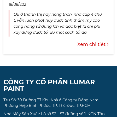
18/08/2021
Dù ở thành thị hay nông thôn, nhà cấp 4 chữ
L vẫn luôn phát huy được tính thẩm mỹ cao,
công năng sử dụng lớn và đặc biệt là chi phí
xây dựng được tối ưu một cách tối đa.
Xem chi tiết
CÔNG TY CỔ PHẨN LUMAR
PAINT
Trụ Sở:
39 Đường 37 Khu Nhà ở Công ty Đông Nam,
Phường Hiệp Bình Phước, TP. Thủ Đức, TP.HCM
Nhà Máy Sản Xuất: Lô số 52 - 53 đường số 1, KCN Tân