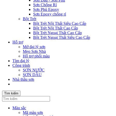
Sơn Dầu - Sơn Phủ
Sơn Chống Rỉ
Sơn Phủ Epoxy
Sơn Epoxy chống rỉ
Bột Trét
Bột Trét Nội Thất Siêu Cao Cấp
Bột Trét Nội Thất Cao Cấp
Bột Trét Ngoại Thất Cao Cấp
Bột Trét Ngoại Thất Siêu Cao Cấp
Hỗ trợ
Mở đại lý sơn
Mẹo Sơn Nhà
Hỗ trợ phối màu
Tìm đại lý
Công trình
SƠN NƯỚC
SƠN DẦU
Nhà thầu sơn
Tìm kiếm
Màu sắc
Mã màu sơn