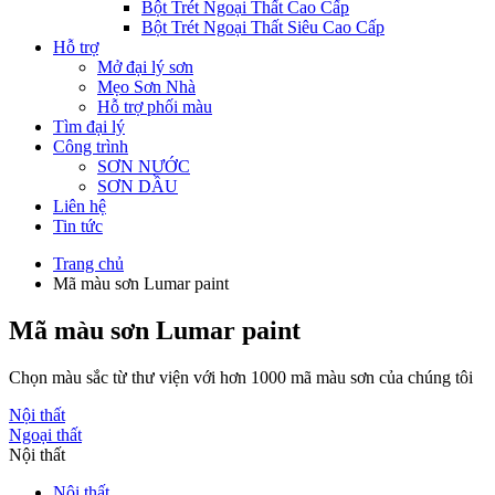
Bột Trét Ngoại Thất Cao Cấp
Bột Trét Ngoại Thất Siêu Cao Cấp
Hỗ trợ
Mở đại lý sơn
Mẹo Sơn Nhà
Hỗ trợ phối màu
Tìm đại lý
Công trình
SƠN NƯỚC
SƠN DẦU
Liên hệ
Tin tức
Trang chủ
Mã màu sơn Lumar paint
Mã màu sơn Lumar paint
Chọn màu sắc từ thư viện với hơn 1000 mã màu sơn của chúng tôi
Nội thất
Ngoại thất
Nội thất
Nội thất