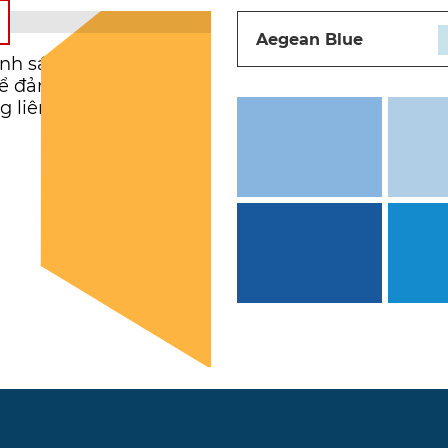
Aegean Blue
h sáng, thiết bị điện
 Để đảm bảo độ chính
liên hệ với đại lý