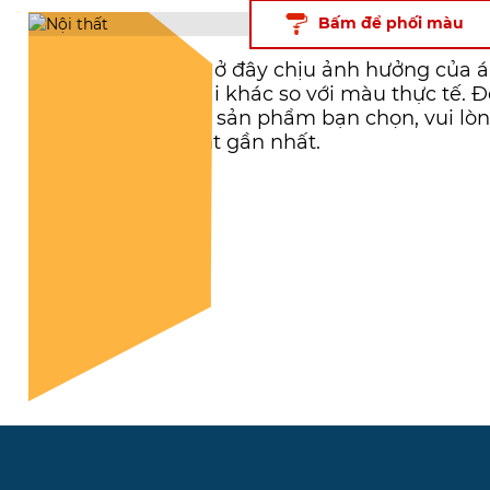
Bấm để phối màu
LƯU Ý
: Màu sắc ở đây chịu ảnh hưởng của án
tử nên có thể sai khác so với màu thực tế.
xác của màu và sản phẩm bạn chọn, vui lòng 
Sơn Lumar paint gần nhất.