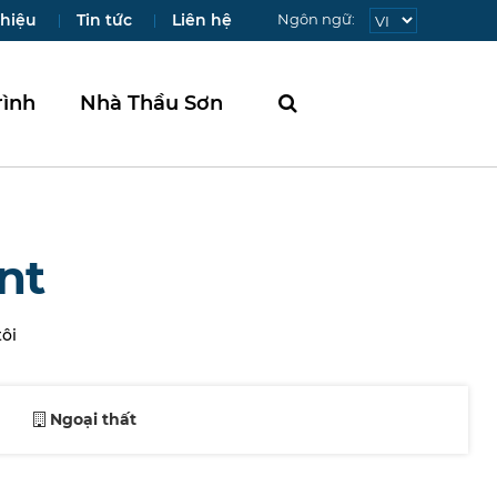
Ngôn ngữ:
thiệu
Tin tức
Liên hệ
rình
Nhà Thầu Sơn
nt
ôi
Ngoại thất